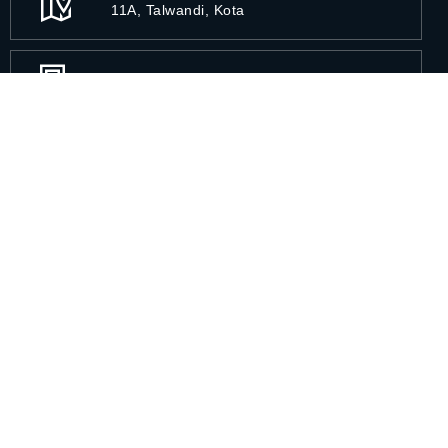
11A, Talwandi, Kota
Join Newsletters
Overview
Patient
Research
About
Care
Departments
Us
Partners
Book
Doctors
Overview
Appointment
Third Party
Careers
Treatment
Administrator
Contact Us
Blog
News
Phone
Health
Contact Us
Directory
Packages
Privacy & Policy